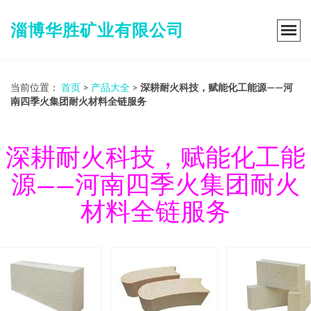
淄博华胜矿业有限公司
当前位置：
首页
>
产品大全
>
深耕耐火科技，赋能化工能源——河
南四季火集团耐火材料全链服务
深耕耐火科技，赋能化工能
源——河南四季火集团耐火
材料全链服务